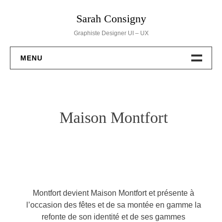
Skip
Sarah Consigny
to
content
Graphiste Designer UI – UX
MENU
BRANDING
WEB DESIGN
Maison Montfort
DESSINS
PACKAGING
EVENT
Montfort devient Maison Montfort et présente à
l’occasion des fêtes et de sa montée en gamme la
HELLO
refonte de son identité et de ses gammes