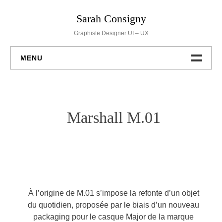
Skip
Sarah Consigny
to
content
Graphiste Designer UI – UX
MENU
BRANDING
WEB DESIGN
Marshall M.01
DESSINS
PACKAGING
EVENT
À l’origine de M.01 s’impose la refonte d’un objet
du quotidien, proposée par le biais d’un nouveau
HELLO
packaging pour le casque Major de la marque