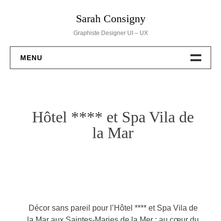
Skip
Sarah Consigny
to
content
Graphiste Designer UI – UX
MENU
BRANDING
WEB DESIGN
Hôtel **** et Spa Vila de
la Mar
DESSINS
PACKAGING
EVENT
Décor sans pareil pour l’Hôtel **** et Spa Vila de
HELLO
la Mar aux Saintes-Maries de la Mer : au cœur du