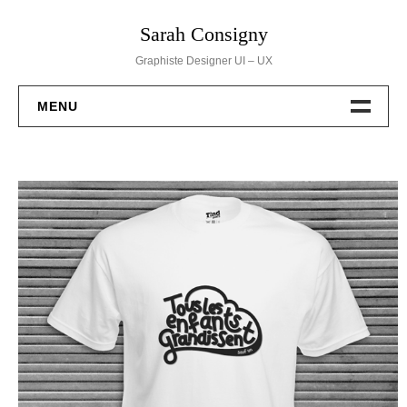
Skip
Sarah Consigny
to
content
Graphiste Designer UI – UX
MENU
BRANDING
WEB DESIGN
DESSINS
PACKAGING
EVENT
HELLO